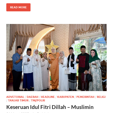
READ MORE
ADVETORIAL
/
DAERAH
/
HEADLINE
/
KABUPATEN
/
PEMERINTAH
/
RELIGI
/
TANJAB TIMUR
/
TNI/POLRI
Keseruan Idul Fitri Dillah – Muslimin