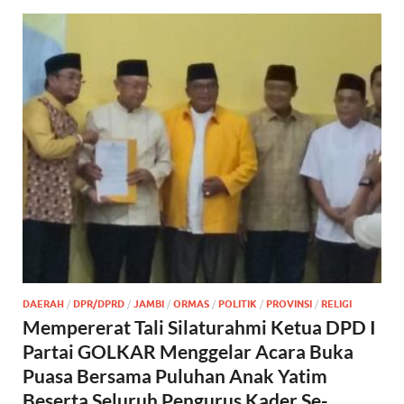
DAERAH
/
DPR/DPRD
/
JAMBI
/
ORMAS
/
POLITIK
/
PROVINSI
/
RELIGI
Mempererat Tali Silaturahmi Ketua DPD I
Partai GOLKAR Menggelar Acara Buka
Puasa Bersama Puluhan Anak Yatim
Beserta Seluruh Pengurus Kader Se-