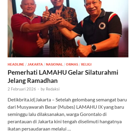
HEADLINE
/
JAKARTA
/
NASIONAL
/
ORMAS
/
RELIGI
Pemerhati LAMAHU Gelar Silaturahmi
Jelang Ramadhan
2 Februari 2026
-
by
Redaksi
Detikbrita.id|Jakarta – Setelah gelombang semangat baru
dari Musyawarah Besar (Mubes) LAMAHU IX yang baru
seminggu lalu dilaksanakan, warga Gorontalo di
perantauan di Jakarta kini tengah diselimuti hangatnya
ikatan persaudaraan melalui …