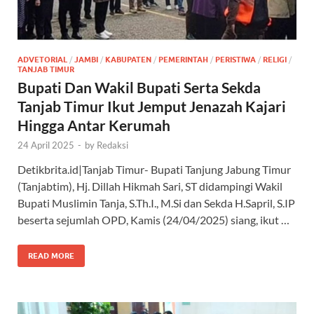
ADVETORIAL
/
JAMBI
/
KABUPATEN
/
PEMERINTAH
/
PERISTIWA
/
RELIGI
/
TANJAB TIMUR
Bupati Dan Wakil Bupati Serta Sekda
Tanjab Timur Ikut Jemput Jenazah Kajari
Hingga Antar Kerumah
24 April 2025
-
by
Redaksi
Detikbrita.id|Tanjab Timur- Bupati Tanjung Jabung Timur
(Tanjabtim), Hj. Dillah Hikmah Sari, ST didampingi Wakil
Bupati Muslimin Tanja, S.Th.I., M.Si dan Sekda H.Sapril, S.IP
beserta sejumlah OPD, Kamis (24/04/2025) siang, ikut …
READ MORE