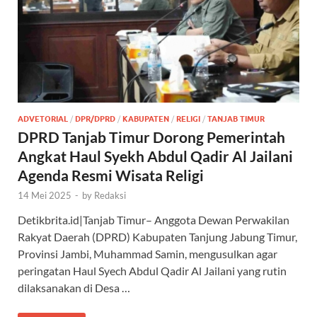
ADVETORIAL
/
DPR/DPRD
/
KABUPATEN
/
RELIGI
/
TANJAB TIMUR
DPRD Tanjab Timur Dorong Pemerintah
Angkat Haul Syekh Abdul Qadir Al Jailani
Agenda Resmi Wisata Religi
14 Mei 2025
-
by
Redaksi
Detikbrita.id|Tanjab Timur– Anggota Dewan Perwakilan
Rakyat Daerah (DPRD) Kabupaten Tanjung Jabung Timur,
Provinsi Jambi, Muhammad Samin, mengusulkan agar
peringatan Haul Syech Abdul Qadir Al Jailani yang rutin
dilaksanakan di Desa …