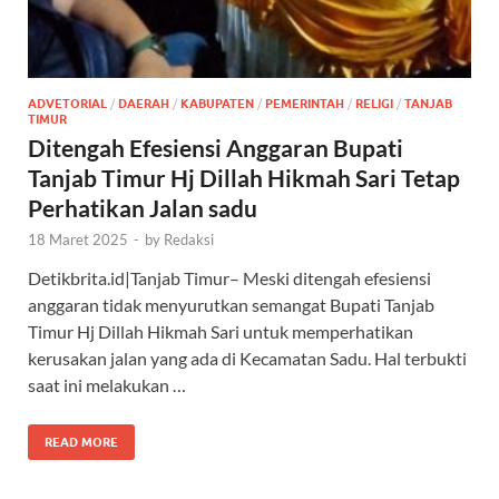
ADVETORIAL
/
DAERAH
/
KABUPATEN
/
PEMERINTAH
/
RELIGI
/
TANJAB
TIMUR
Ditengah Efesiensi Anggaran Bupati
Tanjab Timur Hj Dillah Hikmah Sari Tetap
Perhatikan Jalan sadu
18 Maret 2025
-
by
Redaksi
Detikbrita.id|Tanjab Timur– Meski ditengah efesiensi
anggaran tidak menyurutkan semangat Bupati Tanjab
Timur Hj Dillah Hikmah Sari untuk memperhatikan
kerusakan jalan yang ada di Kecamatan Sadu. Hal terbukti
saat ini melakukan …
READ MORE