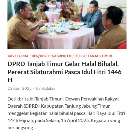
ADVETORIAL
/
DPR/DPRD
/
KABUPATEN
/
RELIGI
/
TANJAB TIMUR
DPRD Tanjab Timur Gelar Halal Bihalal,
Pererat Silaturahmi Pasca Idul Fitri 1446
H
15 April 2025
-
by
Redaksi
Detikbrita.id|Tanjab Timur– Dewan Perwakilan Rakyat
Daerah (DPRD) Kabupaten Tanjung Jabung Timur
menggelar kegiatan halal bihalal pasca Hari Raya Idul Fitri
1446 Hijriah, pada Selasa, 15 April 2025. Kegiatan yang
berlangsung …