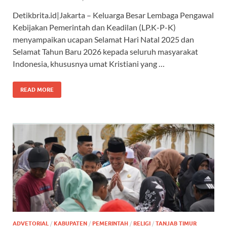
Detikbrita.id|Jakarta – Keluarga Besar Lembaga Pengawal
Kebijakan Pemerintah dan Keadilan (LP.K-P-K)
menyampaikan ucapan Selamat Hari Natal 2025 dan
Selamat Tahun Baru 2026 kepada seluruh masyarakat
Indonesia, khususnya umat Kristiani yang …
READ MORE
ADVETORIAL
/
KABUPATEN
/
PEMERINTAH
/
RELIGI
/
TANJAB TIMUR