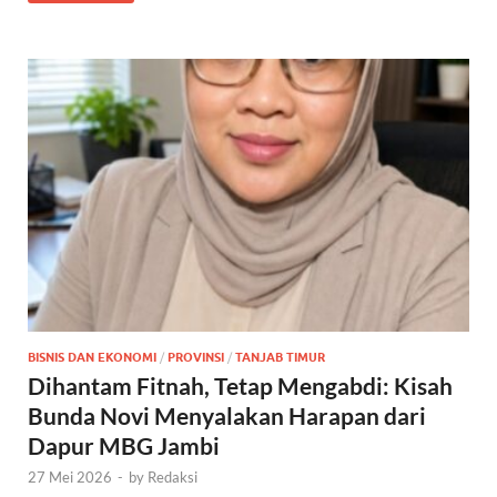
BISNIS DAN EKONOMI
/
PROVINSI
/
TANJAB TIMUR
Dihantam Fitnah, Tetap Mengabdi: Kisah
Bunda Novi Menyalakan Harapan dari
Dapur MBG Jambi
27 Mei 2026
-
by
Redaksi