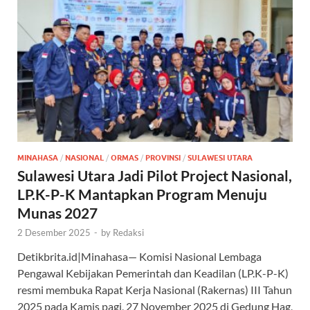
MINAHASA
/
NASIONAL
/
ORMAS
/
PROVINSI
/
SULAWESI UTARA
Sulawesi Utara Jadi Pilot Project Nasional,
LP.K-P-K Mantapkan Program Menuju
Munas 2027
2 Desember 2025
-
by
Redaksi
Detikbrita.id|Minahasa— Komisi Nasional Lembaga
Pengawal Kebijakan Pemerintah dan Keadilan (LP.K-P-K)
resmi membuka Rapat Kerja Nasional (Rakernas) III Tahun
2025 pada Kamis pagi, 27 November 2025 di Gedung Hag,