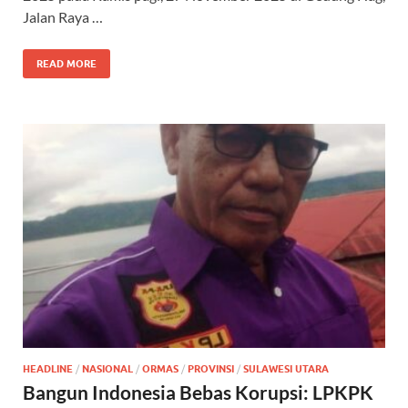
Jalan Raya …
READ MORE
HEADLINE
/
NASIONAL
/
ORMAS
/
PROVINSI
/
SULAWESI UTARA
Bangun Indonesia Bebas Korupsi: LPKPK