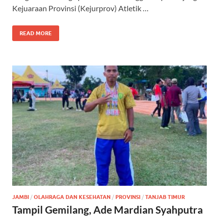
Kejuaraan Provinsi (Kejurprov) Atletik …
READ MORE
JAMBI
/
OLAHRAGA DAN KESEHATAN
/
PROVINSI
/
TANJAB TIMUR
Tampil Gemilang, Ade Mardian Syahputra