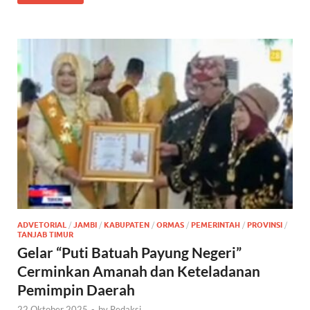
ADVETORIAL
/
JAMBI
/
KABUPATEN
/
ORMAS
/
PEMERINTAH
/
PROVINSI
/
TANJAB TIMUR
Gelar “Puti Batuah Payung Negeri”
Cerminkan Amanah dan Keteladanan
Pemimpin Daerah
22 Oktober 2025
-
by
Redaksi