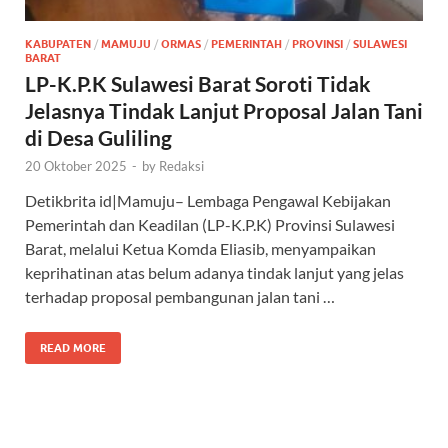
KABUPATEN
/
MAMUJU
/
ORMAS
/
PEMERINTAH
/
PROVINSI
/
SULAWESI
BARAT
LP-K.P.K Sulawesi Barat Soroti Tidak
Jelasnya Tindak Lanjut Proposal Jalan Tani
di Desa Guliling
20 Oktober 2025
-
by
Redaksi
Detikbrita id|Mamuju– Lembaga Pengawal Kebijakan
Pemerintah dan Keadilan (LP-K.P.K) Provinsi Sulawesi
Barat, melalui Ketua Komda Eliasib, menyampaikan
keprihatinan atas belum adanya tindak lanjut yang jelas
terhadap proposal pembangunan jalan tani …
READ MORE