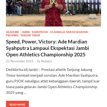
HEADLINE
/
JAMBI
/
KABUPATEN
/
OLAHRAGA DAN KESEHATAN
/
PROVINSI
/
TANJAB TIMUR
Speed, Power, Victory: Ade Mardian
Syahputra Lampaui Ekspektasi Jambi
Open Athletics Championship 2025
22 November 2025
-
by
Redaksi
Detikbrita.id|Jambi – Prestasi atletik Tanjung Jabung
Timur kembali menjadi sorotan. Ade Mardian Syahputra,
guru PJOK sekaligus atlet kebanggaan daerah, tampil luar
biasa pada gelaran Jambi Open Athletics Championship
2025 yang …
READ MORE