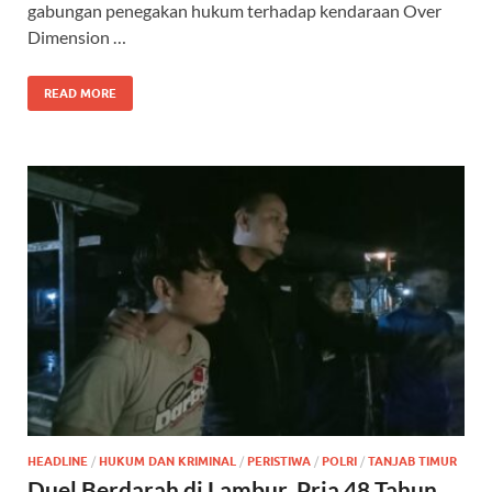
gabungan penegakan hukum terhadap kendaraan Over
Dimension …
READ MORE
HEADLINE
/
HUKUM DAN KRIMINAL
/
PERISTIWA
/
POLRI
/
TANJAB TIMUR
Duel Berdarah di Lambur, Pria 48 Tahun