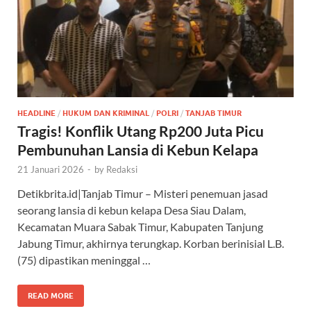
HEADLINE
/
HUKUM DAN KRIMINAL
/
POLRI
/
TANJAB TIMUR
Tragis! Konflik Utang Rp200 Juta Picu
Pembunuhan Lansia di Kebun Kelapa
21 Januari 2026
-
by
Redaksi
Detikbrita.id|Tanjab Timur – Misteri penemuan jasad
seorang lansia di kebun kelapa Desa Siau Dalam,
Kecamatan Muara Sabak Timur, Kabupaten Tanjung
Jabung Timur, akhirnya terungkap. Korban berinisial L.B.
(75) dipastikan meninggal …
READ MORE