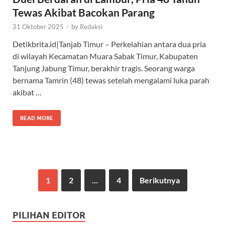
Tewas Akibat Bacokan Parang
31 Oktober 2025
-
by
Redaksi
Detikbrita.id|Tanjab Timur – Perkelahian antara dua pria
di wilayah Kecamatan Muara Sabak Timur, Kabupaten
Tanjung Jabung Timur, berakhir tragis. Seorang warga
bernama Tamrin (48) tewas setelah mengalami luka parah
akibat …
READ MORE
1
2
…
4
Berikutnya
PILIHAN EDITOR