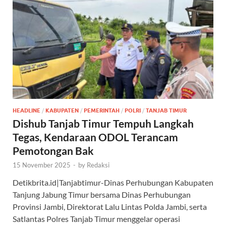
HEADLINE
/
KABUPATEN
/
PEMERINTAH
/
POLRI
/
TANJAB TIMUR
Dishub Tanjab Timur Tempuh Langkah
Tegas, Kendaraan ODOL Terancam
Pemotongan Bak
15 November 2025
-
by
Redaksi
Detikbrita.id|Tanjabtimur-Dinas Perhubungan Kabupaten
Tanjung Jabung Timur bersama Dinas Perhubungan
Provinsi Jambi, Direktorat Lalu Lintas Polda Jambi, serta
Satlantas Polres Tanjab Timur menggelar operasi