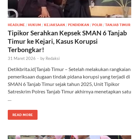
HEADLINE
/
HUKUM
/
KEJAKSAAN
/
PENDIDIKAN
/
POLRI
/
TANJAB TIMUR
Tipikor Serahkan Kepsek SMAN 6 Tanjab
Timur ke Kejari, Kasus Korupsi
Terbongkar!
31 Maret 2026
-
by
Redaksi
Detikbrita.id|Tanjab Timur – Setelah melakukan rangkaian
pemeriksaan dugaan tindak pidana korupsi yang terjadi di
SMAN 6 Tanjab Timur sejak tahun 2025, Unit Tipikor
Satreskrim Polres Tanjab Timur akhirnya menetapkan satu
…
READ MORE