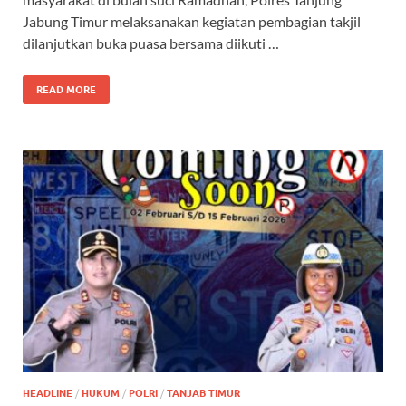
Jabung Timur melaksanakan kegiatan pembagian takjil
dilanjutkan buka puasa bersama diikuti …
READ MORE
HEADLINE
/
HUKUM
/
POLRI
/
TANJAB TIMUR