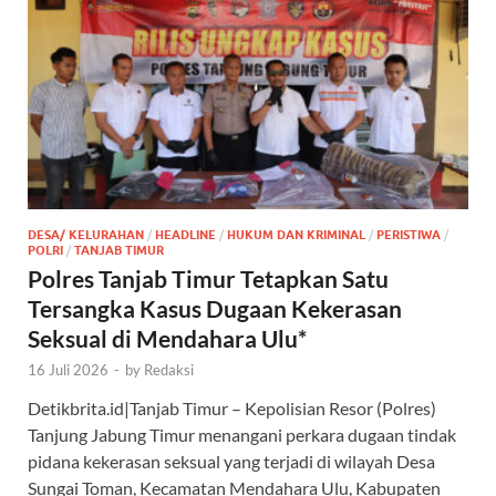
DESA/ KELURAHAN
/
HEADLINE
/
HUKUM DAN KRIMINAL
/
PERISTIWA
/
POLRI
/
TANJAB TIMUR
Polres Tanjab Timur Tetapkan Satu
Tersangka Kasus Dugaan Kekerasan
Seksual di Mendahara Ulu*
16 Juli 2026
-
by
Redaksi
Detikbrita.id|Tanjab Timur – Kepolisian Resor (Polres)
Tanjung Jabung Timur menangani perkara dugaan tindak
pidana kekerasan seksual yang terjadi di wilayah Desa
Sungai Toman, Kecamatan Mendahara Ulu, Kabupaten