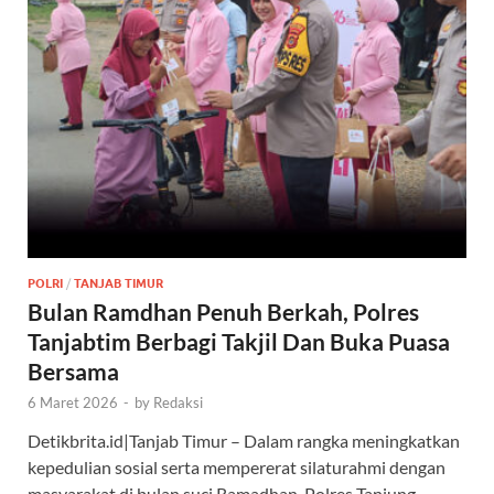
POLRI
/
TANJAB TIMUR
Bulan Ramdhan Penuh Berkah, Polres
Tanjabtim Berbagi Takjil Dan Buka Puasa
Bersama
6 Maret 2026
-
by
Redaksi
Detikbrita.id|Tanjab Timur – Dalam rangka meningkatkan
kepedulian sosial serta mempererat silaturahmi dengan
masyarakat di bulan suci Ramadhan, Polres Tanjung