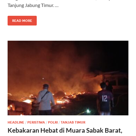
Tanjung Jabung Timur. …
READ MORE
HEADLINE
/
PERISTIWA
/
POLRI
/
TANJAB TIMUR
Kebakaran Hebat di Muara Sabak Barat,