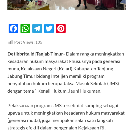
F
W
T
T
Pi
ac
h
el
w
nt
Post Views:
105
e
at
e
itt
er
Detikbrita.id|Tanjab Timur-
Dalam rangka meningkatkan
b
s
gr
er
es
kesadaran hukum masyarakat khususnya pada generasi
o
A
a
t
muda, Kejaksaan Negeri (Kejari) Kabupaten Tanjung
o
p
m
Jabung Timur bidang Intelijen memiliki program
k
p
penyuluhan hukum berupa Jaksa Masuk Sekolah (JMS)
dengan tema ” Kenali Hukum, Jauhi Hukuman.
Pelaksanaan program JMS tersebut disamping sebagai
upaya untuk meningkatkan kesadaran hukum masyarakat
(generasi muda), juga merupakan salah satu langkah
strategis efektif dalam pengenalan Kejaksaan RI,