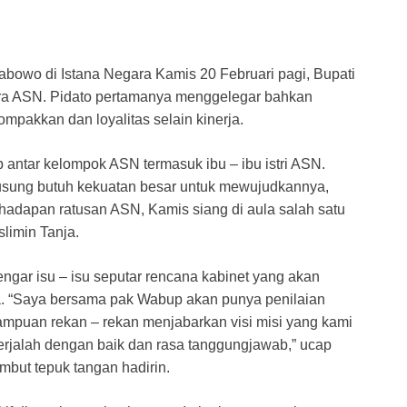
rabowo di Istana Negara Kamis 20 Februari pagi, Bupati
ra ASN. Pidato pertamanya menggelegar bahkan
mpakkan dan loyalitas selain kinerja.
p antar kelompok ASN termasuk ibu – ibu istri ASN.
i usung butuh kekuatan besar untuk mewujudkannya,
 hadapan ratusan ASN, Kamis siang di aula salah satu
limin Tanja.
gar isu – isu seputar rencana kabinet yang akan
a. “Saya bersama pak Wabup akan punya penilaian
mampuan rekan – rekan menjabarkan visi misi yang kami
erjalah dengan baik dan rasa tanggungjawab,” ucap
mbut tepuk tangan hadirin.