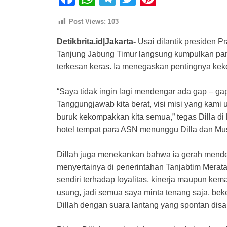
a
h
el
wi
nt
Post Views:
103
c
at
e
tt
er
Detikbrita.id|Jakarta-
Usai dilantik presiden P
e
s
gr
er
e
Tanjung Jabung Timur langsung kumpulkan pa
b
A
a
st
terkesan keras. Ia menegaskan pentingnya keko
o
p
m
o
p
“Saya tidak ingin lagi mendengar ada gap – ga
Tanggungjawab kita berat, visi misi yang kam
k
buruk kekompakkan kita semua,” tegas Dilla di
hotel tempat para ASN menunggu Dilla dan Mus
Dillah juga menekankan bahwa ia gerah menden
menyertainya di penerintahan Tanjabtim Merat
sendiri terhadap loyalitas, kinerja maupun ke
usung, jadi semua saya minta tenang saja, bek
Dillah dengan suara lantang yang spontan disa