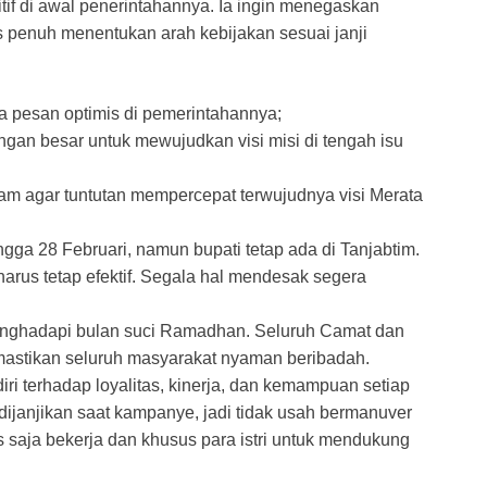
itif di awal penerintahannya. Ia ingin menegaskan
s penuh menentukan arah kebijakan sesuai janji
a pesan optimis di pemerintahannya;
an besar untuk mewujudkan visi misi di tengah isu
ram agar tuntutan mempercepat terwujudnya visi Merata
ngga 28 Februari, namun bupati tetap ada di Tanjabtim.
arus tetap efektif. Segala hal mendesak segera
enghadapi bulan suci Ramadhan. Seluruh Camat dan
astikan seluruh masyarakat nyaman beribadah.
iri terhadap loyalitas, kinerja, dan kemampuan setiap
dijanjikan saat kampanye, jadi tidak usah bermanuver
kus saja bekerja dan khusus para istri untuk mendukung