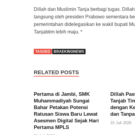
Dillah dan Muslimin Tanja berbagi tugas. Dil
langsung oleh presiden Prabowo sementara bel
pemerintahan didelegasikan ke wakil bupati M
Tanjabtim lebih maju. *
TAGGED
BRAEKINGNEWS
RELATED POSTS
Pertama di Jambi, SMK
Dillah Pas
Muhammadiyah Sungai
Tanjab Ti
Bahar Petakan Potensi
dengan K
Ratusan Siswa Baru Lewat
dan Tanpa
Asesmen Digital Sejak Hari
15 Juli 2026
Pertama MPLS