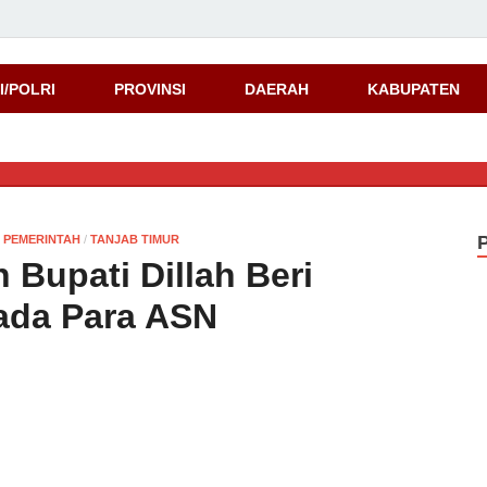
d
I/POLRI
PROVINSI
DAERAH
KABUPATEN
/
PEMERINTAH
/
TANJAB TIMUR
 Bupati Dillah Beri
ada Para ASN