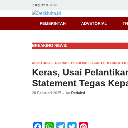
7 Agustus 2026
Detikbrita.i
PEMERINTAH
ADVETORIAL
TN
BREAKING NEWS:
ADVETORIAL
/
DAERAH
/
HEADLINE
/
JAKARTA
/
KABUPATEN
Keras, Usai Pelantikan
Statement Tegas Kep
20 Februari 2025
-
by
Redaksi
F
W
T
T
Pi