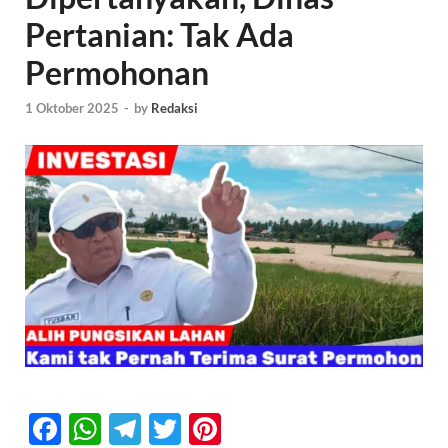
Pertanian: Tak Ada
Permohonan
1 Oktober 2025
-
by
Redaksi
F
W
T
T
Pi