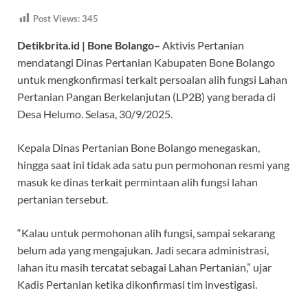
ac
h
el
w
nt
Post Views:
345
e
at
e
itt
er
Detikbrita.id | Bone Bolango–
Aktivis Pertanian
b
s
gr
er
es
mendatangi Dinas Pertanian Kabupaten Bone Bolango
o
A
a
t
untuk mengkonfirmasi terkait persoalan alih fungsi Lahan
o
p
m
Pertanian Pangan Berkelanjutan (LP2B) yang berada di
k
p
Desa Helumo. Selasa, 30/9/2025.
Kepala Dinas Pertanian Bone Bolango menegaskan,
hingga saat ini tidak ada satu pun permohonan resmi yang
masuk ke dinas terkait permintaan alih fungsi lahan
pertanian tersebut.
“Kalau untuk permohonan alih fungsi, sampai sekarang
belum ada yang mengajukan. Jadi secara administrasi,
lahan itu masih tercatat sebagai Lahan Pertanian,” ujar
Kadis Pertanian ketika dikonfirmasi tim investigasi.