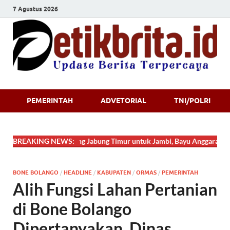
7 Agustus 2026
Detikbrita.i
PEMERINTAH
ADVETORIAL
TNI/POLRI
BREAKING NEWS:
Dari Tanjung Jabung Timur untuk Jambi, Bayu Anggara Syahput
BONE BOLANGO
/
HEADLINE
/
KABUPATEN
/
ORMAS
/
PEMERINTAH
Alih Fungsi Lahan Pertanian
di Bone Bolango
Dipertanyakan, Dinas