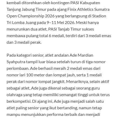
kembali ditorehkan oleh kontingen PASI Kabupaten
o
A
a
t
Tanjung Jabung Timur pada ajang Finix Athletics Sumatra
o
p
m
Open Championship 2026 yang berlangsung di Stadion
k
p
Tri Lomba Juang pada 9–11 Mei 2026. Meski hanya
menurunkan dua atlet, PASI Tanjab Timur sukses
membawa pulang total 6 medali, terdiri dari 3 medali emas
dan 3 medali perak.
Pada kategori senior, atlet andalan Ade Mardian
Syahputra tampil luar biasa setelah turun di tiga nomor
perlombaan. Ade berhasil meraih 2 medali emas dari
nomor lari 100 meter dan lompat jauh, serta 1 medali
perak dari nomor lompat jangkit. Menariknya, selain aktif
sebagai atlet, Ade juga dikenal sebagai seorang guru
olahraga yang tetap memiliki semangat tinggi untuk terus
berkompetisi. Di ajang ini, Ade juga menjadi salah satu
atlet paling senior yang ikut bertanding, namun tetap
mampu menunjukkan performa terbaik dan menjadi