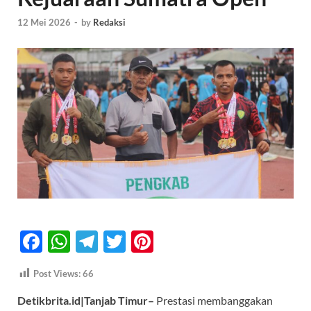
12 Mei 2026
-
by
Redaksi
F
W
T
T
Pi
ac
h
el
w
nt
Post Views:
66
e
at
e
itt
er
Detikbrita.id|Tanjab Timur–
Prestasi membanggakan
b
s
gr
er
es