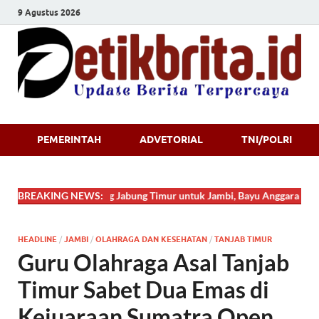
9 Agustus 2026
Detikbrita.i
PEMERINTAH
ADVETORIAL
TNI/POLRI
BREAKING NEWS:
Dari Tanjung Jabung Timur untuk Jambi, Bayu Anggara Syahputra 
HEADLINE
/
JAMBI
/
OLAHRAGA DAN KESEHATAN
/
TANJAB TIMUR
Guru Olahraga Asal Tanjab
Timur Sabet Dua Emas di
Kejuaraan Sumatra Open