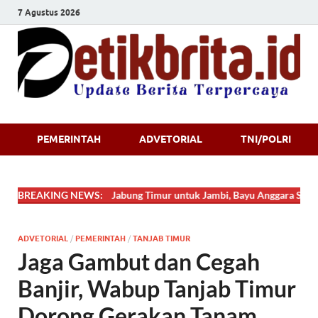
7 Agustus 2026
Detikbrita.i
PEMERINTAH
ADVETORIAL
TNI/POLRI
BREAKING NEWS:
Dari Tanjung Jabung Timur untuk Jambi, Bayu Anggara Syahputra 
ADVETORIAL
/
PEMERINTAH
/
TANJAB TIMUR
Jaga Gambut dan Cegah
Banjir, Wabup Tanjab Timur
Dorong Gerakan Tanam