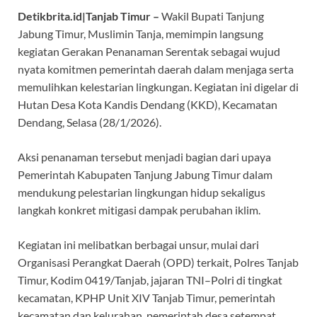
e
at
e
itt
er
Detikbrita.id|Tanjab Timur –
Wakil Bupati Tanjung
b
s
gr
er
es
Jabung Timur, Muslimin Tanja, memimpin langsung
o
A
a
t
kegiatan Gerakan Penanaman Serentak sebagai wujud
o
p
m
nyata komitmen pemerintah daerah dalam menjaga serta
k
p
memulihkan kelestarian lingkungan. Kegiatan ini digelar di
Hutan Desa Kota Kandis Dendang (KKD), Kecamatan
Dendang, Selasa (28/1/2026).
Aksi penanaman tersebut menjadi bagian dari upaya
Pemerintah Kabupaten Tanjung Jabung Timur dalam
mendukung pelestarian lingkungan hidup sekaligus
langkah konkret mitigasi dampak perubahan iklim.
Kegiatan ini melibatkan berbagai unsur, mulai dari
Organisasi Perangkat Daerah (OPD) terkait, Polres Tanjab
Timur, Kodim 0419/Tanjab, jajaran TNI–Polri di tingkat
kecamatan, KPHP Unit XIV Tanjab Timur, pemerintah
kecamatan dan kelurahan, pemerintah desa setempat,