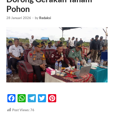
Pohon
28 Januari 2026
-
by
Redaksi
F
W
T
T
Pi
ac
h
el
w
nt
Post Views:
76