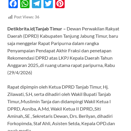
F
W
T
T
Pi
ac
h
el
w
nt
Post Views:
36
e
at
e
itt
er
Detikbrita.id|Tanjab Timur –
Dewan Perwakilan Rakyat
b
s
gr
er
es
Daerah (DPRD) Kabupaten Tanjung Jabung Timur, baru
o
A
a
t
saja menggelar Rapat Paripurna dalam rangka
o
p
m
Penyampaian Pendapat Akhir Fraksi dan penetapan
k
p
Rekomendasi DPRD atas LKPJ Kepala Daerah Tahun
Anggaran 2025,.di ruang utama rapat paripurna, Rabu
(29/4/2026)
Rapat dipimpin oleh Ketua DPRD Tanjab Timur, Hj.
Zilawati, S.H, serta dihadiri oleh Wakil Bupati Tanjab
Timur,.Muslimin Tanja dan didampingi Wakil Ketua I
DPRD, Asniba, A.Md, Wakil Ketua II DPRD,.Siti
Aminah,.SE , Sekretaris Dewan, Drs. Berilyan, dihadiri
Forkopimda, Staf Ahli, Asisten Setda, Kepala OPD.dan
awak media