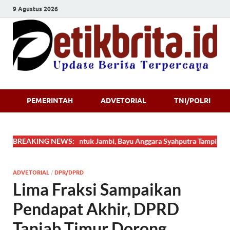
9 Agustus 2026
Detikbrita.i
PEMERINTAH
ADVETORIAL
TNI/POLRI
ng Jabung Timur untuk Jambi, Bayu Anggara Syahputra Tampil Cemerlang
BREAKING NEWS:
ADVETORIAL
/
DPR/DPRD
Lima Fraksi Sampaikan
Pendapat Akhir, DPRD
Tanjab Timur Dorong