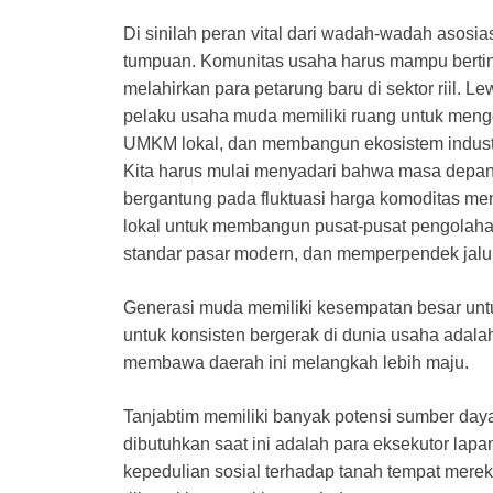
Di sinilah peran vital dari wadah-wadah asosi
tumpuan. Komunitas usaha harus mampu bertin
melahirkan para petarung baru di sektor riil. L
pelaku usaha muda memiliki ruang untuk mengo
UMKM lokal, dan membangun ekosistem industri 
Kita harus mulai menyadari bahwa masa depan T
bergantung pada fluktuasi harga komoditas menta
lokal untuk membangun pusat-pusat pengolaha
standar pasar modern, dan memperpendek jalur 
Generasi muda memiliki kesempatan besar untuk
untuk konsisten bergerak di dunia usaha adal
membawa daerah ini melangkah lebih maju.
Tanjabtim memiliki banyak potensi sumber day
dibutuhkan saat ini adalah para eksekutor lapa
kepedulian sosial terhadap tanah tempat mereka 