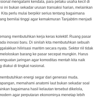
disional mengalami kendala, para pelaku usaha kecil di
isi ini bukan sekadar urusan transaksi harian, melainkan
Kita perlu mulai berpikir serius tentang bagaimana
yang bernilai tinggi agar kemakmuran Tanjabtim menjadi
emang membutuhkan kerja keras kolektif. Ruang pasar
ada inovasi baru. Di sinilah kita membutuhkan sebuah
akkan hilirisasi maritim secara nyata. Sektor riil tidak
r meloloskan barang ke pasar secepat mungkin. Harus
nguatan jaringan agar komoditas mentah kita naik
 diakui di tingkat nasional.
membutuhkan energi segar dari generasi muda.
 lapangan, memahami anatomi laut bukan sekadar soal
nkan bagaimana hasil kelautan tersebut dikelola,
 modern agar perputaran ekonominya menetap lebih