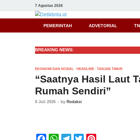
7 Agustus 2026
Detikbrita.i
PEMERINTAH
ADVETORIAL
TN
BREAKING NEWS:
EKONOMI DAN SOSIAL
/
HEADLINE
/
TANJAB TIMUR
“Saatnya Hasil Laut T
Rumah Sendiri”
8 Juli 2026
-
by
Redaksi
F
W
T
T
Pi