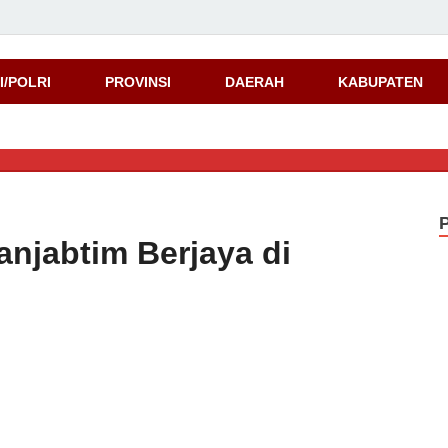
d
I/POLRI
PROVINSI
DAERAH
KABUPATEN

anjabtim Berjaya di