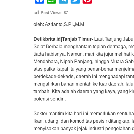
a
h
el
wi
nt
Post Views:
87
c
at
e
tt
er
oleh: Azrianto,S.Pi.,M.M
e
s
gr
er
e
b
A
a
st
Detikbrita.id|Tanjab Timur-
Laut Tanjung Jabun
o
p
m
Selat Berhala menghantam tepian dermaga, m
o
p
tiada habisnya. Namun, mari kita jujur melihat 
Mendahara, Nipah Panjang, hingga Muara Sabak
k
atas palka kapal itu yang benar-benar menje
berdekade-dekade, daerah ini menghadapi tant
mengalirkan bahan mentah ke luar daerah, lalu
tambah. Kita adalah daerah yang kaya, yang kin
potensi sendiri.
Sektor maritim kita hari ini memerlukan sentu
Ikan, udang, dan komoditas pesisir ditangkap, l
menyisakan banyak jejak industri pengolahan