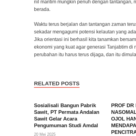
riil maritim mungkin penuh dengan tantangan,
berada.
Waktu terus berjalan dan tantangan zaman ter
sekadar mengagumi potensi kelautan yang ada, d
Jika orientasi ini berhasil kita tanamkan bers
ekonomi yang kuat agar generasi Tanjabtim di m
perubahan itu harus terus dijaga, dan itu dimulai
RELATED POSTS
Sosialisali Bangun Pabrik
PROF DR
Sawit, PT Permata Andalan
NASOMAL,
Sawit Gelar Acara
OJOL HA
Pengumuman Studi Amdal
MENDAPA
PENCITRA
20 Mei 2025