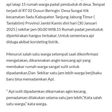
b
s
gr
er
es
api lalap 15 rumah warga padat penduduk di desa. Tempat
o
A
a
t
terjadi di RT 02 Dusun Beringin Desa Sungai Itik
o
p
m
kecamatan Sadu Kabupaten Tanjung Jabung Timur (
k
p
Taniabtim) Provinsi Jambi Kamis dini hari (30 Januari
2025 ) sekitar jam 00.00 WIB.15 Rumah padat penduduk
diperkirakan hangus terbakar. Untuk sementara api
diduga akibat korsleting listrik.
Menurut salah satu warga setempat saat dikonfirmasi
mengatakan, dikarenakan angin kencang api yang
membakar rumah warga sangat sulit untuk
dipadamkan.Dan Sekitar satu jam lebih warga berjibaku
baru bisa memadamkan Api.
” Api sulit dipadamkan dikarnakan agin kecang,
pemadaman dilakukan selama satu jam lebih,”Kata salah
satu warga,” kata warga.