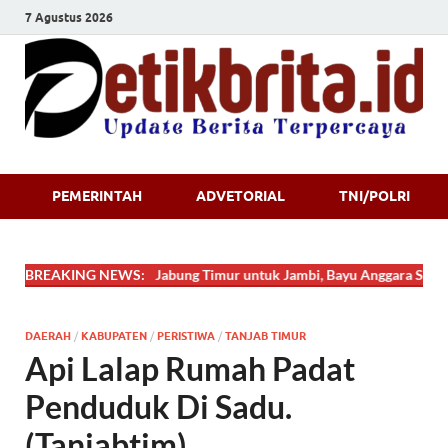
7 Agustus 2026
Detikbrita.i
PEMERINTAH
ADVETORIAL
TNI/POLRI
BREAKING NEWS:
Dari Tanjung Jabung Timur untuk Jambi, Bayu Anggara Syahputra 
DAERAH
/
KABUPATEN
/
PERISTIWA
/
TANJAB TIMUR
Api Lalap Rumah Padat
Penduduk Di Sadu.
(Tanjabtim).