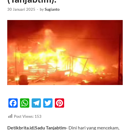
30 Januari 2025
-
by
Sugianto
F
W
T
T
Pi
ac
h
el
w
nt
Post Views:
153
e
at
e
itt
er
Detikbrita
.
id|Sadu Tanjabtim-
Dini hari yang mencekam,