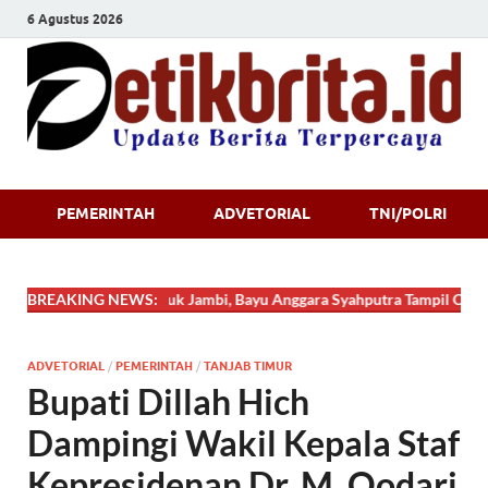
6 Agustus 2026
Detikbrita.i
PEMERINTAH
ADVETORIAL
TNI/POLRI
g Jabung Timur untuk Jambi, Bayu Anggara Syahputra Tampil Cemerlang 
BREAKING NEWS:
ADVETORIAL
/
PEMERINTAH
/
TANJAB TIMUR
Bupati Dillah Hich
Dampingi Wakil Kepala Staf
Kepresidenan Dr. M. Qodari