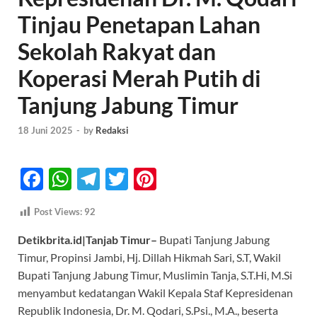
Tinjau Penetapan Lahan
Sekolah Rakyat dan
Koperasi Merah Putih di
Tanjung Jabung Timur
18 Juni 2025
-
by
Redaksi
F
W
T
T
Pi
ac
h
el
w
nt
Post Views:
92
e
at
e
itt
er
Detikbrita.id|Tanjab Timur–
Bupati Tanjung Jabung
b
s
gr
er
es
Timur, Propinsi Jambi, Hj. Dillah Hikmah Sari, S.T, Wakil
o
A
a
t
Bupati Tanjung Jabung Timur, Muslimin Tanja, S.T.Hi, M.Si
o
p
m
menyambut kedatangan Wakil Kepala Staf Kepresidenan
k
p
Republik Indonesia, Dr. M. Qodari, S.Psi., M.A., beserta