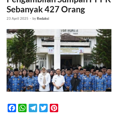
Sebanyak 427 Orang
23 April 2025
-
by
Redaksi
F
W
T
T
Pi
ac
h
el
w
nt