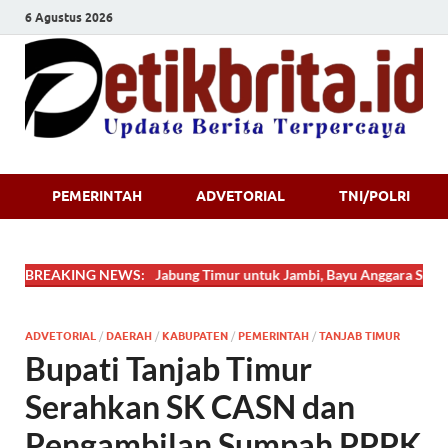
6 Agustus 2026
Detikbrita.i
PEMERINTAH
ADVETORIAL
TNI/POLRI
BREAKING NEWS:
Dari Tanjung Jabung Timur untuk Jambi, Bayu Anggara Syahputra T
ADVETORIAL
/
DAERAH
/
KABUPATEN
/
PEMERINTAH
/
TANJAB TIMUR
Bupati Tanjab Timur
Serahkan SK CASN dan
Pengambilan Sumpah PPPK