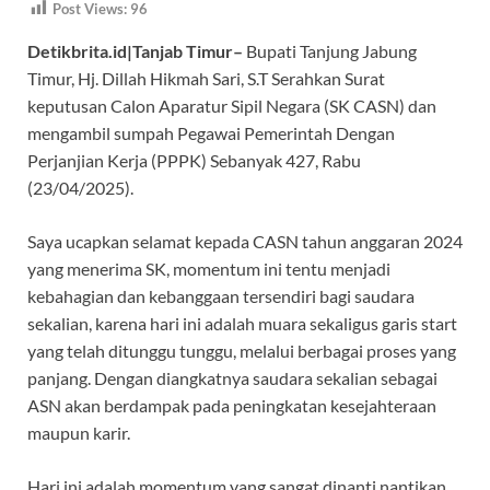
Post Views:
96
e
at
e
itt
er
Detikbrita.id|Tanjab Timur–
Bupati Tanjung Jabung
b
s
gr
er
es
Timur, Hj. Dillah Hikmah Sari, S.T Serahkan Surat
o
A
a
t
keputusan Calon Aparatur Sipil Negara (SK CASN) dan
o
p
m
mengambil sumpah Pegawai Pemerintah Dengan
k
p
Perjanjian Kerja (PPPK) Sebanyak 427, Rabu
(23/04/2025).
Saya ucapkan selamat kepada CASN tahun anggaran 2024
yang menerima SK, momentum ini tentu menjadi
kebahagian dan kebanggaan tersendiri bagi saudara
sekalian, karena hari ini adalah muara sekaligus garis start
yang telah ditunggu tunggu, melalui berbagai proses yang
panjang. Dengan diangkatnya saudara sekalian sebagai
ASN akan berdampak pada peningkatan kesejahteraan
maupun karir.
Hari ini adalah momentum yang sangat dinanti nantikan