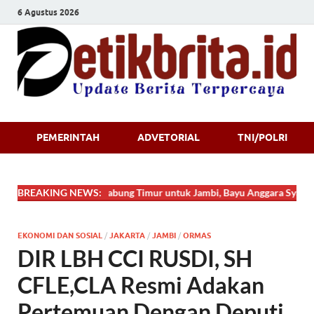
6 Agustus 2026
Detikbrita.i
PEMERINTAH
ADVETORIAL
TNI/POLRI
Dari Tanjung Jabung Timur untuk Jambi, Bayu Anggara Syahputra Tam
BREAKING NEWS:
EKONOMI DAN SOSIAL
/
JAKARTA
/
JAMBI
/
ORMAS
DIR LBH CCI RUSDI, SH
CFLE,CLA Resmi Adakan
Pertemuan Dengan Deputi