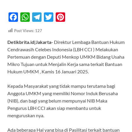
F
W
T
T
Pi
ac
h
el
w
nt
Post Views:
127
e
at
e
itt
er
Detikbrita.id|Jakarta-
Direktur Lembaga Bantuan Hukum
b
s
gr
er
es
Cendrawasih Celebes Indonesia (LBH CCI ) Melakukan
o
A
a
t
Pertemuan dengan Deputi Menkop UMKM Bidang Usaha
o
p
m
Mikro Tujuan untuk Menjalin Kerja sama terkait Bantuan
k
p
Hukum UMKM , Kamis 16 Januari 2025.
Kepada Masyarakat yang tidak mampu terutama bagi
Anggota UMKM yang memiliki Nomor Induk Berusaha
(NIB), dan bagi yang belum mempunyai NIB Maka
Pengurus LBH CCI akan siap membantu untuk
menguruskan nya.
Ada beberapa Hal yang bisa di Pasilitasi terkait bantuan