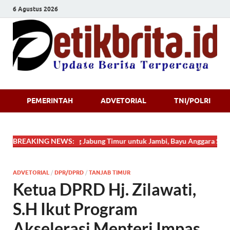
6 Agustus 2026
Detikbrita.i
PEMERINTAH
ADVETORIAL
TNI/POLRI
BREAKING NEWS:
Dari Tanjung Jabung Timur untuk Jambi, Bayu Anggara Syahputra 
ADVETORIAL
/
DPR/DPRD
/
TANJAB TIMUR
Ketua DPRD Hj. Zilawati,
S.H Ikut Program
Akselerasi Menteri Impas