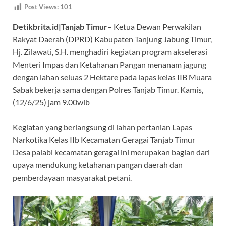
Post Views:
101
e
at
e
itt
er
Detikbrita.id|Tanjab Timur–
Ketua Dewan Perwakilan
b
s
gr
er
es
Rakyat Daerah (DPRD) Kabupaten Tanjung Jabung Timur,
o
A
a
t
Hj. Zilawati, S.H. menghadiri kegiatan program akselerasi
o
p
m
Menteri Impas dan Ketahanan Pangan menanam jagung
k
p
dengan lahan seluas 2 Hektare pada lapas kelas IIB Muara
Sabak bekerja sama dengan Polres Tanjab Timur. Kamis,
(12/6/25) jam 9.00wib
Kegiatan yang berlangsung di lahan pertanian Lapas
Narkotika Kelas IIb Kecamatan Geragai Tanjab Timur
Desa palabi kecamatan geragai ini merupakan bagian dari
upaya mendukung ketahanan pangan daerah dan
pemberdayaan masyarakat petani.