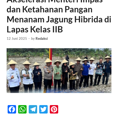
dan Ketahanan Pangan
Menanam Jagung Hibrida di
Lapas Kelas IIB
12 Juni 2025
-
by
Redaksi
F
W
T
T
Pi
ac
h
el
w
nt