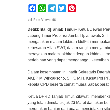
F
W
T
T
Pi
a
h
el
wi
nt
Post Views:
96
c
at
e
tt
er
Detikbrita.id|Tanjab Timur–
Ketua Dewan Perw
e
s
gr
er
e
Jabung Timur Propinsi Jambi, Hj. Zilawati, S.
b
A
a
st
mengatakan malam takbiran IdulFitri merupak
o
p
m
kebesaran Allah SWT, dalam rangka menyambu
o
p
merayakan malam takbiran dengan khidmat, meng
berlebihan yang dapat mengganggu ketertiba
k
Dalam kesempatan ini, hadir Sekretaris Daerah T
AKBP M.Wikcaksono, S.I.K, M.H, Kasat Pol PP
kepala OPD beserta camat muara Sabak barat.
Ketua DPRD Tanjab Timur, Zilawati, memberika
yang telah dimulai sejak 23 Maret dan akan ber
merupakan bagian dari upaya menciptakan situa