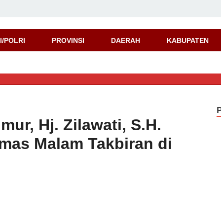
d
I/POLRI
PROVINSI
DAERAH
KABUPATEN
ur, Hj. Zilawati, S.H.
mas Malam Takbiran di