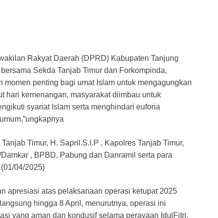
akilan Rakyat Daerah (DPRD) Kabupaten Tanjung
H. bersama Sekda Tanjab Timur dan Forkompinda,
an momen penting bagi umat Islam untuk mengagungkan
t hari kemenangan, masyarakat diimbau untuk
ikuti syariat Islam serta menghindari euforia
n umum,”ungkapnya
anjab Timur, H. Sapril.S.I.P , Kapolres Tanjab Timur,
/Damkar , BPBD, Pabung dan Danramil serta para
 (01/04/2025)
n apresiasi atas pelaksanaan operasi ketupat 2025
langsung hingga 8 April, menurutnya, operasi ini
si yang aman dan kondusif selama perayaan IdulFitri.